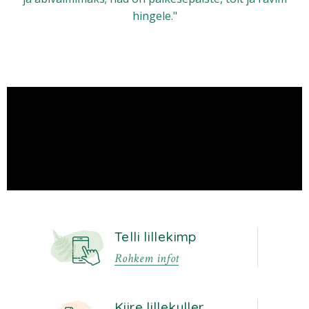
hingele."
Telli lillekimp
Rohkem infot
Kiire lillekuller