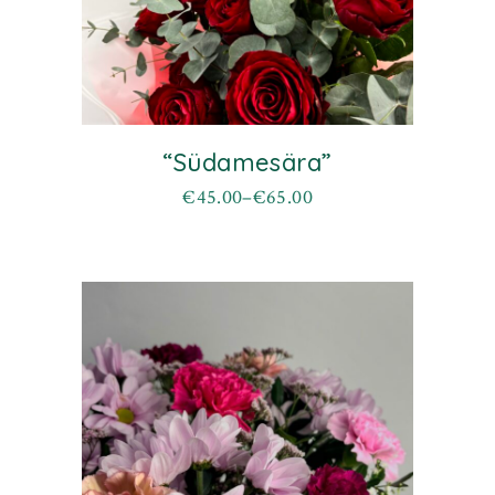
“Südamesära”
€
45.00
–
€
65.00