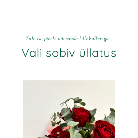
T
u
l
e
i
s
e
j
ä
r
e
l
e
v
õ
i
s
a
a
d
a
l
i
l
l
e
k
u
l
l
e
r
i
g
a
.
.
.
Vali sobiv üllatus