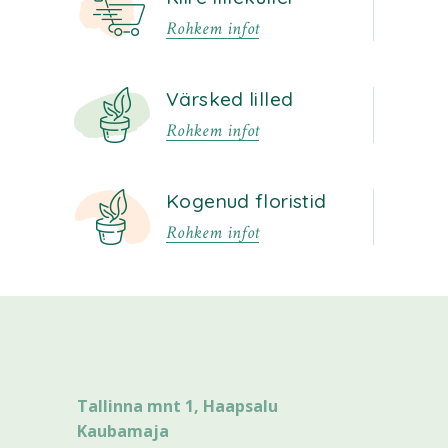
Rohkem infot
Värsked lilled
Rohkem infot
Kogenud floristid
Rohkem infot
Tallinna mnt 1, Haapsalu
Kaubamaja