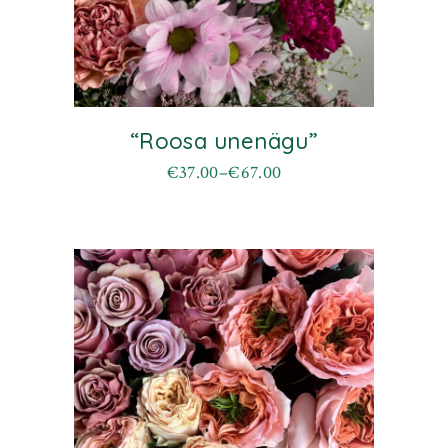
“Roosa unenägu”
€
37.00
–
€
67.00