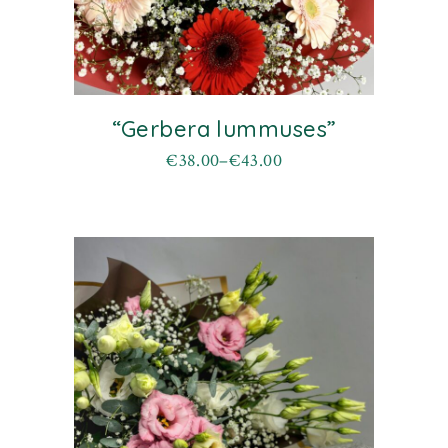
“Gerbera lummuses”
€
38.00
–
€
43.00