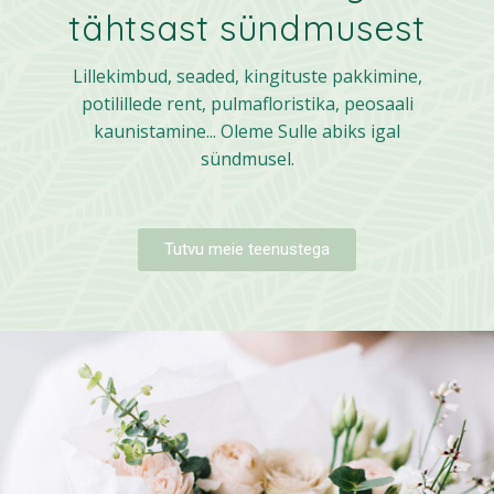
tähtsast sündmusest
Lillekimbud, seaded, kingituste pakkimine,
potilillede rent, pulmafloristika, peosaali
kaunistamine... Oleme Sulle abiks igal
sündmusel.
Tutvu meie teenustega