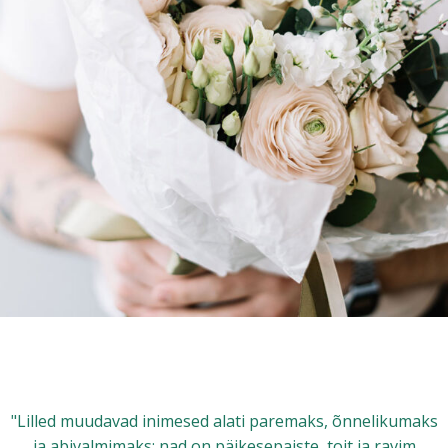
"Lilled muudavad inimesed alati paremaks, õnnelikumaks
ja abivalmimaks; nad on päikesepaiste, toit ja ravim