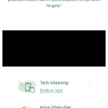
hingele."
Telli lillekimp
Rohkem infot
Kiire lillekuller