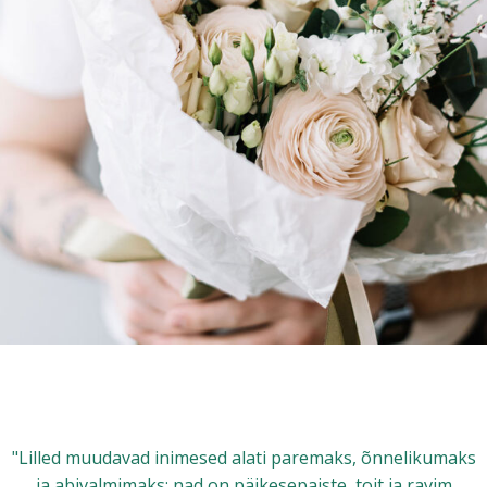
"Lilled muudavad inimesed alati paremaks, õnnelikumaks
ja abivalmimaks; nad on päikesepaiste, toit ja ravim