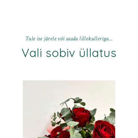
T
u
l
e
i
s
e
j
ä
r
e
l
e
v
õ
i
s
a
a
d
a
l
i
l
l
e
k
u
l
l
e
r
i
g
a
.
.
.
Vali sobiv üllatus