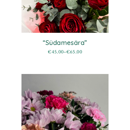
“Südamesära”
€
45.00
–
€
65.00