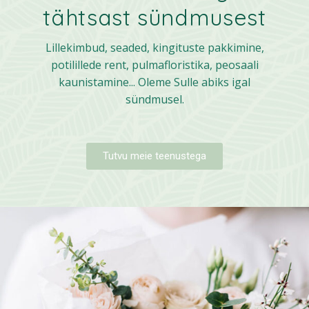
tähtsast sündmusest
Lillekimbud, seaded, kingituste pakkimine,
potilillede rent, pulmafloristika, peosaali
kaunistamine... Oleme Sulle abiks igal
sündmusel.
Tutvu meie teenustega