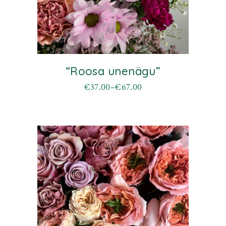
“Roosa unenägu”
€
37.00
–
€
67.00