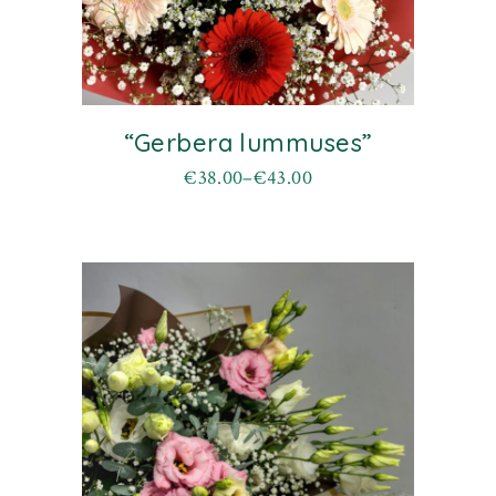
“Gerbera lummuses”
€
38.00
–
€
43.00