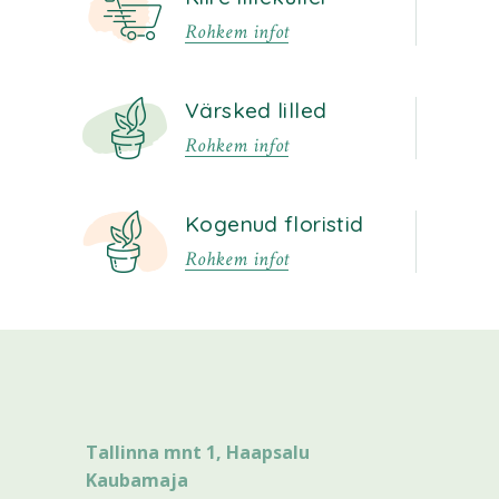
Rohkem infot
Värsked lilled
Rohkem infot
Kogenud floristid
Rohkem infot
Tallinna mnt 1, Haapsalu
Kaubamaja