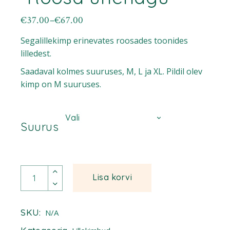
€
37.00
–
€
67.00
Hinnavahemik:
€37.00
Segalillekimp erinevates roosades toonides
kuni
€67.00
lilledest.
Saadaval kolmes suuruses, M, L ja XL. Pildil olev
kimp on M suuruses.
Vali
Suurus
"Roosa unenägu" quantity
Lisa korvi
SKU:
N/A