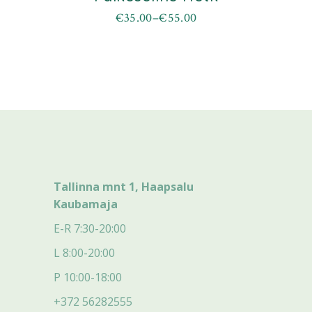
€
35.00
–
€
55.00
Hinnavahemik:
Sellel
€35.00
tootel
kuni
on
€55.00
mitu
varianti.
Valikuid
saab
teha
tootelehel.
Tallinna mnt 1, Haapsalu
Kaubamaja
E-R 7:30-20:00
L 8:00-20:00
P 10:00-18:00
+372 56282555