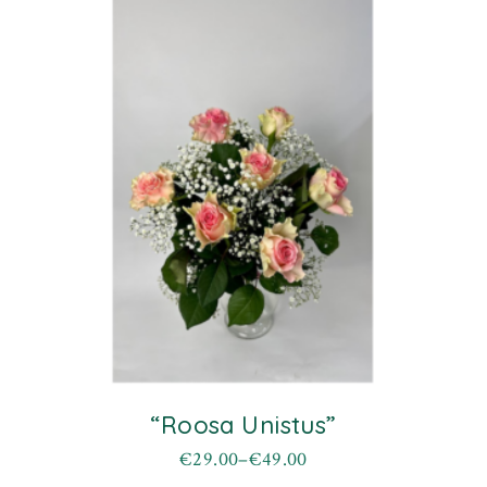
“Roosa Unistus”
€
29.00
–
€
49.00
Hinnavahemik:
Sellel
€29.00