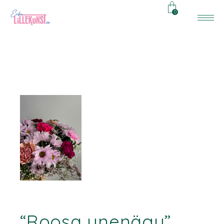
0
“Roosa unenägu”