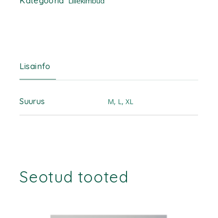
Kategooria
Lillekimbud
Lisainfo
Suurus
M, L, XL
Seotud tooted